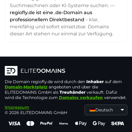
Suchmaschinen oder KI-Systeme suchen. —
regiofly.de ist eine .de-Domain aus
professionellem Direktbestand
– klar,
merkfähig und sofort einsetzbar. Domains
dieser Art stehen nur einmal zur Verfügung.
Die Domain
regiofly.de
wird durch den
Inhaber
auf dem
Domain-Marktplatz
angeboten und über die
ELITEDOMAINS GmbH als
Treuhänder
verkauft. Dafür
wird die Technologie zum
Domains verkaufen
verwendet.
Impressum
Deutsch
© 2026 ELITEDOMAINS GmbH