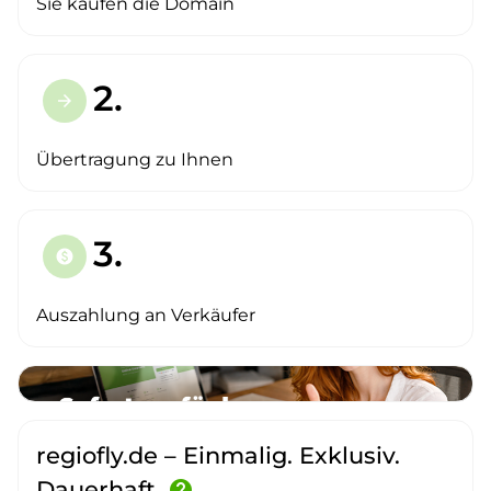
Sie kaufen die Domain
2.
arrow_forward
Übertragung zu Ihnen
3.
paid
Auszahlung an Verkäufer
regiofly.de – Einmalig. Exklusiv.
Dauerhaft.
help