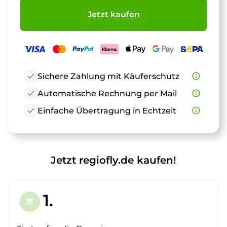
Jetzt kaufen
check
Sichere Zahlung mit Käuferschutz
info_outline
check
Automatische Rechnung per Mail
info_outline
check
Einfache Übertragung in Echtzeit
info_outline
Jetzt regiofly.de kaufen!
1.
shopping_cart