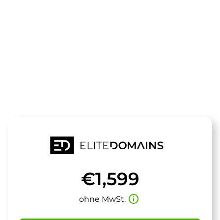
Die Domain
regiofly.de
steht zum Verkauf
€1,599
info_outline
ohne MwSt.